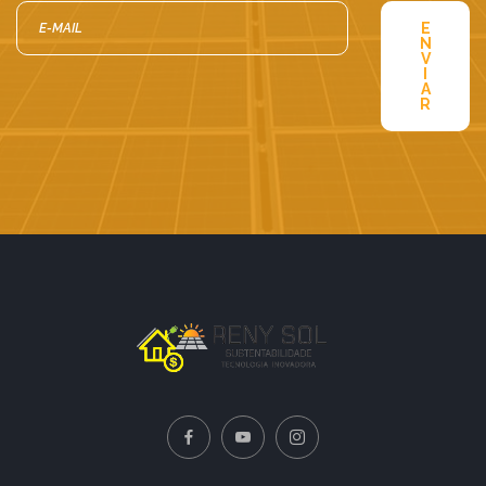
E
N
V
I
A
R